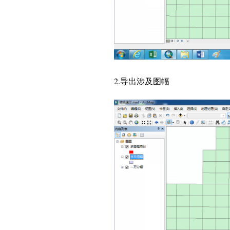
2.
导出涉及图幅