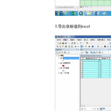
5.
导出坐标值到
excel