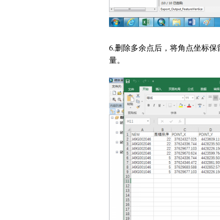
6.
删除多余点后，将角点坐标保
量。