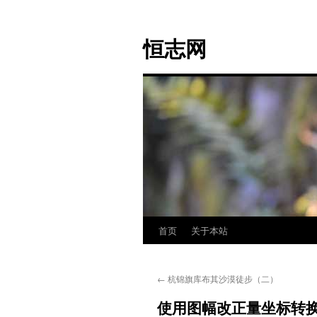
跳
至
恒志网
正
文
首页
关于本站
←
杭锦旗库布其沙漠徒步（二）
使用图幅改正量坐标转