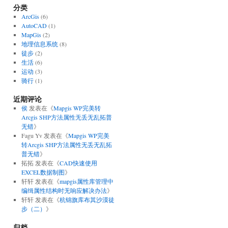
分类
ArcGis
(6)
AutoCAD
(1)
MapGis
(2)
地理信息系统
(8)
徒步
(2)
生活
(6)
运动
(3)
骑行
(1)
近期评论
侯
发表在《
Mapgis WP完美转
Arcgis SHP方法属性无丢无乱拓普
无错
》
Fagu Yv
发表在《
Mapgis WP完美
转Arcgis SHP方法属性无丢无乱拓
普无错
》
拓拓
发表在《
CAD快速使用
EXCEL数据制图
》
轩轩
发表在《
mapgis属性库管理中
编缉属性结构时无响应解决办法
》
轩轩
发表在《
杭锦旗库布其沙漠徒
步（二）
》
归档