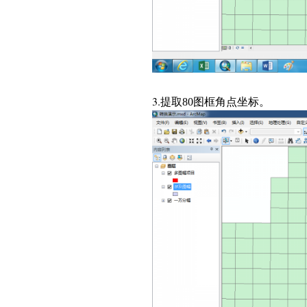
3.
提取
图框角点坐标。
80