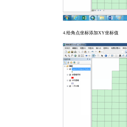
4.
给角点坐标添加
坐标值
XY