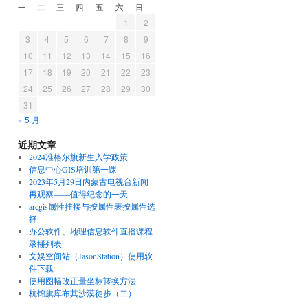
一
二
三
四
五
六
日
1
2
3
4
5
6
7
8
9
10
11
12
13
14
15
16
17
18
19
20
21
22
23
24
25
26
27
28
29
30
31
« 5 月
近期文章
2024准格尔旗新生入学政策
信息中心GIS培训第一课
2023年5月29日内蒙古电视台新闻
再观察——值得纪念的一天
arcgis属性挂接与按属性表按属性选
择
办公软件、地理信息软件直播课程
录播列表
文娱空间站（JasonStation）使用软
件下载
使用图幅改正量坐标转换方法
杭锦旗库布其沙漠徒步（二）