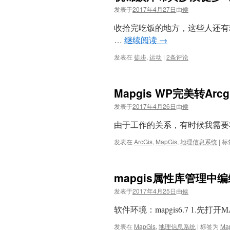
发表于
2017年4月27日
由
侯
收拾完吃饭的地方，这些人还有
…
继续阅读
→
发表在
徒步
,
运动
|
2条评论
Mapgis WP完美转Ar
发表于
2017年4月26日
由
侯
由于工作的关系，有时候我需要将ma
发表在
ArcGis
,
MapGis
,
地理信息系统
|
标
mapgis属性库管理
发表于
2017年4月25日
由
侯
软件环境：mapgis6.7 1.先打开MAP
发表在
MapGis
,
地理信息系统
|
标签为
Ma