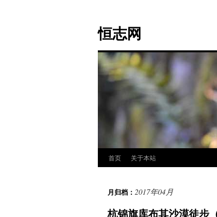
跳
至
恒志网
正
文
首页
关于本站
2017年04月
月归档：
杭锦旗库布其沙漠徒步