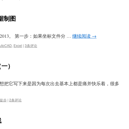
数据制图
oCAD2013。 第一步：如果坐标文件分 …
继续阅读
→
utoCAD
,
Excel
|
3条评论
（一）
想把它写下来是因为每次出去基本上都是痛并快乐着，很多
徒步
|
2条评论
线