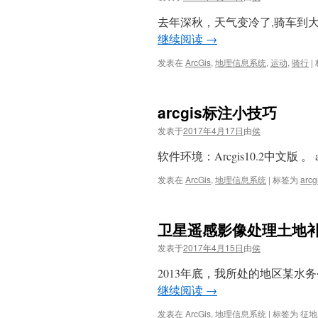
去年深秋，天气变冷了,骑车到
继续阅读
→
发表在
ArcGis
,
地理信息系统
,
运动
,
骑行
|
arcgis标注小技巧
发表于
2017年4月17日
由
侯
软件环境：Arcgis10.2中文版 
发表在
ArcGis
,
地理信息系统
|
标签为
arcg
卫星遥感影像处理土地
发表于
2017年4月15日
由
侯
2013年底，我所处的地区某水
继续阅读
→
发表在
ArcGis
,
地理信息系统
|
标签为
征地