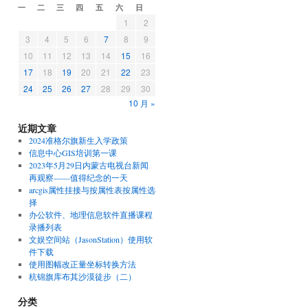
一
二
三
四
五
六
日
1
2
3
4
5
6
7
8
9
10
11
12
13
14
15
16
17
18
19
20
21
22
23
24
25
26
27
28
29
30
10 月 »
近期文章
2024准格尔旗新生入学政策
信息中心GIS培训第一课
2023年5月29日内蒙古电视台新闻
再观察——值得纪念的一天
arcgis属性挂接与按属性表按属性选
择
办公软件、地理信息软件直播课程
录播列表
文娱空间站（JasonStation）使用软
件下载
使用图幅改正量坐标转换方法
杭锦旗库布其沙漠徒步（二）
分类