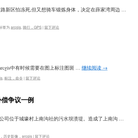
大路新区怕冻死,但又想骑车锻炼身体，决定在薛家湾周边 …
标签为
arcgis
,
骑行，GPS
|
留下评论
。 arcgis中有时候需要在图上标注图斑 …
继续阅读
→
is
,
标注，命令
|
留下评论
补偿争议一例
务公司位于城壕村上南沟社的污水坝溃堤。造成了上南沟 …
，历史影像，arcgis
|
留下评论