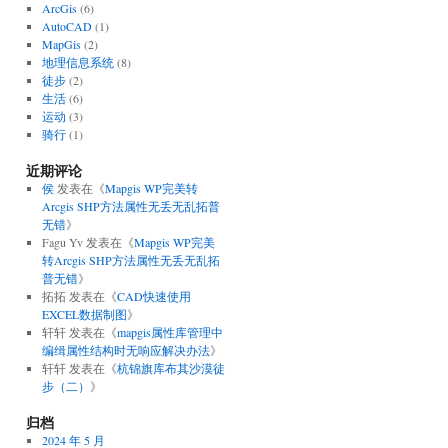
ArcGis
(6)
AutoCAD
(1)
MapGis
(2)
地理信息系统
(8)
徒步
(2)
生活
(6)
运动
(3)
骑行
(1)
近期评论
侯
发表在《
Mapgis WP完美转
Arcgis SHP方法属性无丢无乱拓普
无错
》
Fagu Yv
发表在《
Mapgis WP完美
转Arcgis SHP方法属性无丢无乱拓
普无错
》
拓拓
发表在《
CAD快速使用
EXCEL数据制图
》
轩轩
发表在《
mapgis属性库管理中
编缉属性结构时无响应解决办法
》
轩轩
发表在《
杭锦旗库布其沙漠徒
步（二）
》
归档
2024 年 5 月