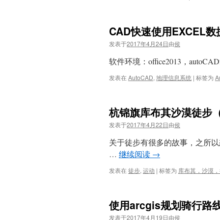
CAD快速使用EXCEL
发表于
2017年4月24日
由
侯
软件环境：office2013，aut
发表在
AutoCAD
,
地理信息系统
|
标签为
A
杭锦旗库布其沙漠徒步
发表于
2017年4月22日
由
侯
关于徒步有很多的故事，之所以
…
继续阅读
→
发表在
徒步
,
运动
|
标签为
库布其，沙漠，
使用arcgis规划骑行路
发表于
2017年4月19日
由
侯