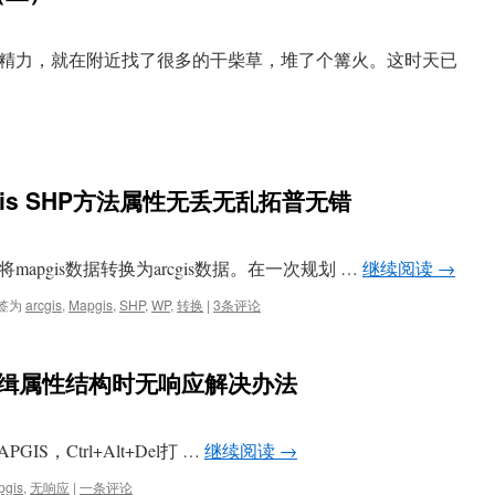
精力，就在附近找了很多的干柴草，堆了个篝火。这时天已
cgis SHP方法属性无丢无乱拓普无错
pgis数据转换为arcgis数据。在一次规划 …
继续阅读
→
签为
arcgis
,
Mapgis
,
SHP
,
WP
,
转换
|
3条评论
中编缉属性结构时无响应解决办法
GIS，Ctrl+Alt+Del打 …
继续阅读
→
pgis
,
无响应
|
一条评论