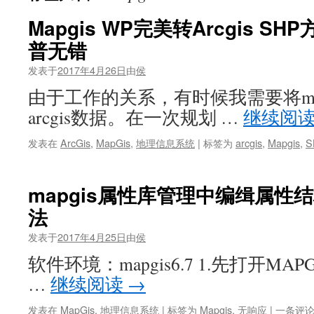
Mapgis WP完美转Arcgis 
普无错
发表于
2017年4月26日
由
侯
由于工作的关系，有时候我需要将ma
arcgis数据。在一次规划 …
继续阅
发表在
ArcGis
,
MapGis
,
地理信息系统
|
标签为
arcgis
,
Mapgis
,
S
mapgis属性库管理中编缉属性
法
发表于
2017年4月25日
由
侯
软件环境：mapgis6.7 1.先打开MAPGIS
…
继续阅读
→
发表在
MapGis
,
地理信息系统
|
标签为
Mapgis
,
无响应
|
一条评