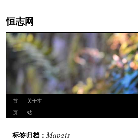
跳
至
恒志网
正
文
首
关于本
页
站
Mapgis
标签归档：